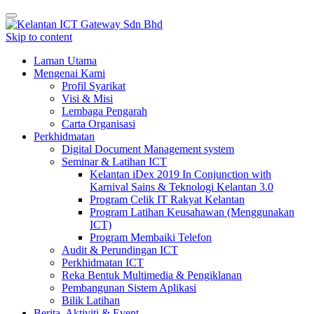
Toggle
navigation
Skip to content
Laman Utama
Mengenai Kami
Profil Syarikat
Visi & Misi
Lembaga Pengarah
Carta Organisasi
Perkhidmatan
Digital Document Management system
Seminar & Latihan ICT
Kelantan iDex 2019 In Conjunction with
Karnival Sains & Teknologi Kelantan 3.0
Program Celik IT Rakyat Kelantan
Program Latihan Keusahawan (Menggunakan
ICT)
Program Membaiki Telefon
Audit & Perundingan ICT
Perkhidmatan ICT
Reka Bentuk Multimedia & Pengiklanan
Pembangunan Sistem Aplikasi
Bilik Latihan
Berita, Aktiviti & Event