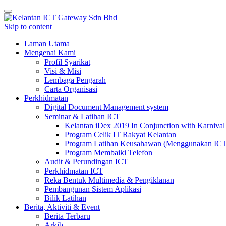
Toggle
navigation
Skip to content
Laman Utama
Mengenai Kami
Profil Syarikat
Visi & Misi
Lembaga Pengarah
Carta Organisasi
Perkhidmatan
Digital Document Management system
Seminar & Latihan ICT
Kelantan iDex 2019 In Conjunction with Karnival
Program Celik IT Rakyat Kelantan
Program Latihan Keusahawan (Menggunakan ICT
Program Membaiki Telefon
Audit & Perundingan ICT
Perkhidmatan ICT
Reka Bentuk Multimedia & Pengiklanan
Pembangunan Sistem Aplikasi
Bilik Latihan
Berita, Aktiviti & Event
Berita Terbaru
Arkib