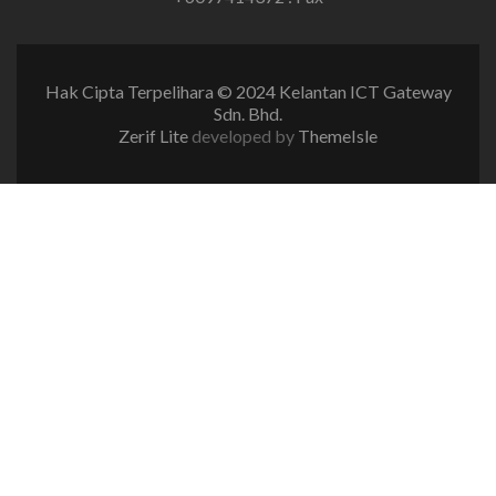
Hak Cipta Terpelihara © 2024 Kelantan ICT Gateway
Sdn. Bhd.
Zerif Lite
developed by
ThemeIsle